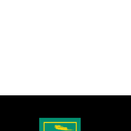
Nachos "Cheesy" Jackfruit
¡Quiero la receta!