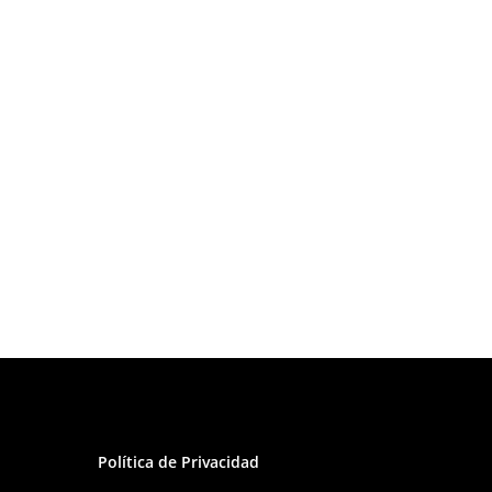
Burrito Bowl Vegano
Le voy a echar un vistazo…
Política de Privacidad