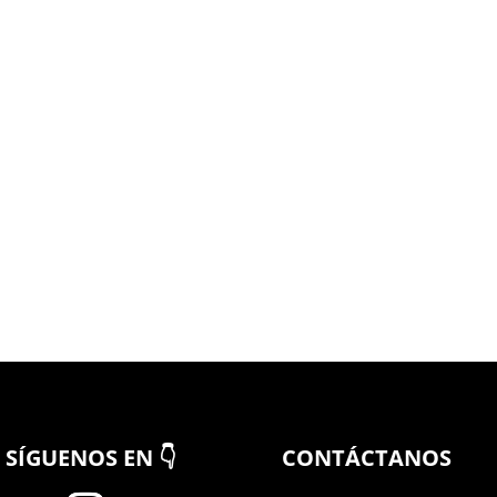
Tacos Barbacoa con Jackfruit
¡Lo quiero probar!
SÍGUENOS EN 👇
CONTÁCTANOS