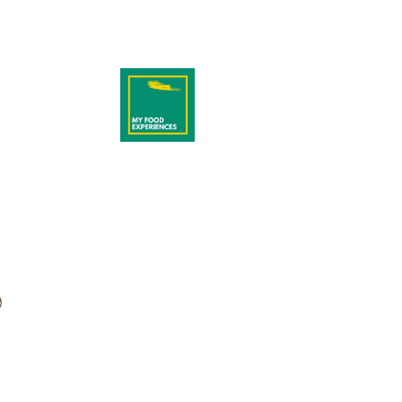
Pimientos Relle
Veganos
Woop Foods